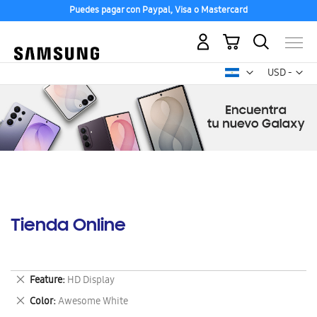
Puedes pagar con Paypal, Visa o Mastercard
Mi carrito
Mon
USD -
dólar
estadounid
Tienda Online
Eliminar
Feature
HD Display
este
Eliminar
Color
Awesome White
artículo
este