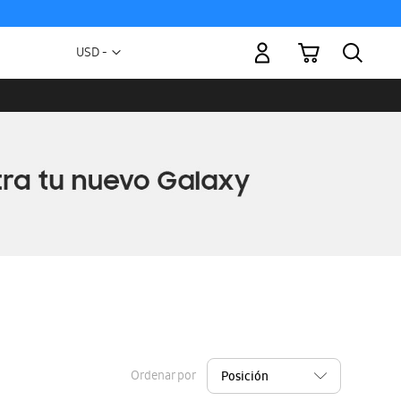
Mi carrito
Moneda
USD -
dólar
estadounidense
Ordenar por