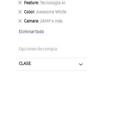
Eliminar
Feature
Tecnología AI
este
Eliminar
Color
Awesome White
artículo
este
Eliminar
Camara
24MP o más
artículo
este
Eliminar todo
artículo
Opciones de compra
CLASE