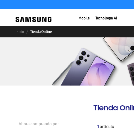
Mobile
Tecnología AI
Tienda Online
Inicio
Tienda Onl
Ahora comprando por
1
artículo