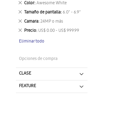
Eliminar
Color
Awesome White
este
Eliminar
Tamaño de pantalla
6.0" - 6.9"
artículo
este
Eliminar
Camara
24MP o más
artículo
este
Eliminar
Precio
US$ 0.00 - US$ 999.99
artículo
este
Eliminar todo
artículo
Opciones de compra
CLASE
FEATURE