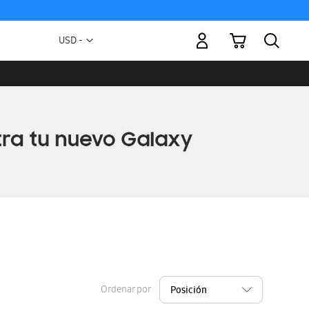
Mi carrito
Moneda
USD -
dólar
estadounidense
Ordenar por