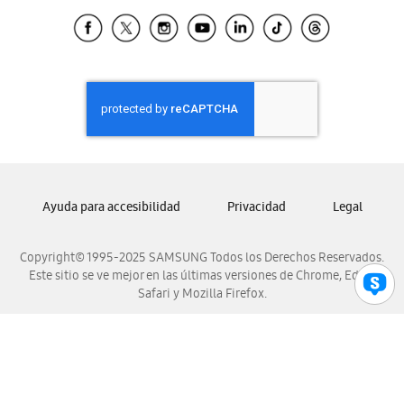
Samsung Ecuador
Samsung El Salvador
Samsung Guatemala
Samsung Honduras
Samsung Nicaragua
Samsung Panamá
Samsung República Dominicana
Samsung Venezuela
Ayuda para accesibilidad
Privacidad
Legal
Copyright© 1995-2025 SAMSUNG Todos los Derechos Reservados.
Este sitio se ve mejor en las últimas versiones de Chrome, Edge,
Safari y Mozilla Firefox.