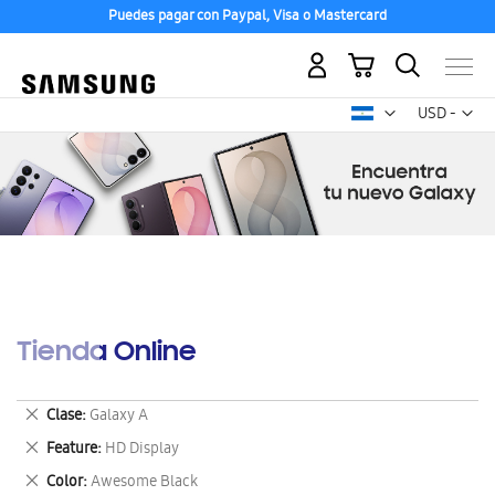
Puedes pagar con Paypal, Visa o Mastercard
Mi carrito
Mon
USD -
dólar
estadounid
Tienda Online
Eliminar
Clase
Galaxy A
este
Eliminar
Feature
HD Display
artículo
este
Eliminar
Color
Awesome Black
artículo