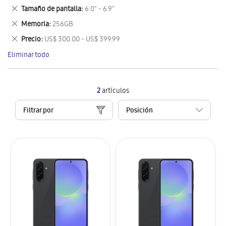
este
Eliminar
Tamaño de pantalla
6.0" - 6.9"
artículo
este
Eliminar
Memoria
256GB
artículo
este
Eliminar
Precio
US$ 300.00 - US$ 399.99
artículo
este
Eliminar todo
artículo
2
artículos
Filtrar por