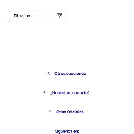
Filtrar por
Otras secciones
Conócenos
¿Necesitas soporte?
Soporte
Condiciones de Compra
Soporte telefónico
Sitios Oficiales
Soporte vía eMail
Preguntas Frecuentes
Samsung Costa Rica
Síguenos en: