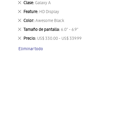
Eliminar
Clase
Galaxy A
este
Eliminar
Feature
HD Display
artículo
este
Eliminar
Color
Awesome Black
artículo
este
Eliminar
Tamaño de pantalla
6.0" - 6.9"
artículo
este
Eliminar
Precio
US$ 330.00 - US$ 339.99
artículo
este
Eliminar todo
artículo