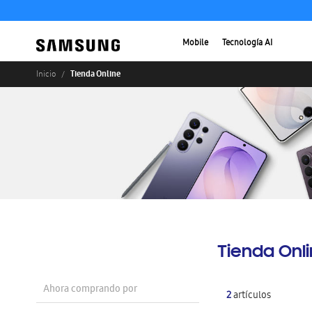
Mobile
Tecnología AI
Tienda Online
Inicio
Tienda Onl
Ahora comprando por
2
artículos