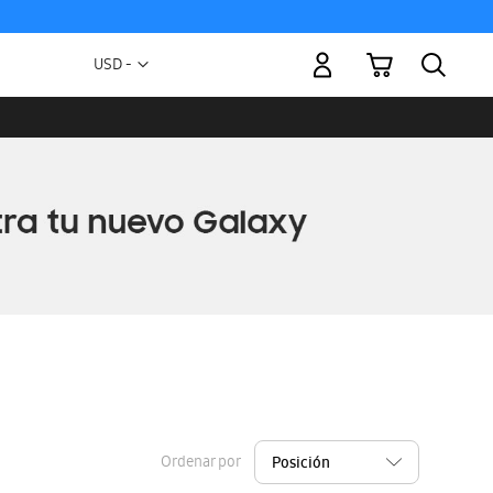
Mi carrito
Moneda
USD -
dólar
estadounidense
Ordenar por