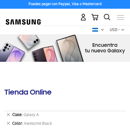
Puedes pagar con Paypal, Visa o Mastercard
Mi carrito
Mon
USD -
dólar
estadounid
Tienda Online
Eliminar
Clase
Galaxy A
este
Eliminar
Color
Awesome Black
artículo
este