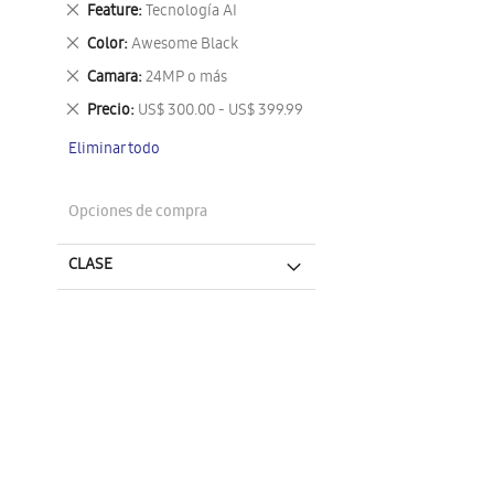
Eliminar
Feature
Tecnología AI
este
Eliminar
Color
Awesome Black
artículo
este
Eliminar
Camara
24MP o más
artículo
este
Eliminar
Precio
US$ 300.00 - US$ 399.99
artículo
este
Eliminar todo
artículo
Opciones de compra
CLASE