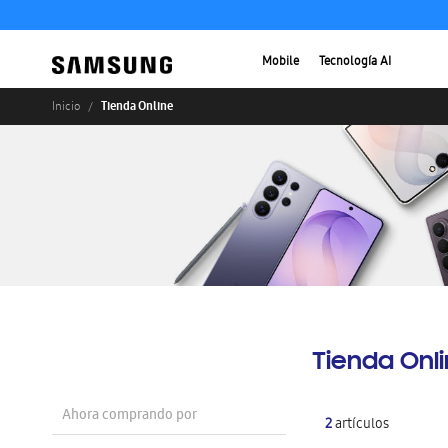
Mobile
Tecnología AI
Tienda Online
Inicio
Tienda Onl
Ahora comprando por
2
artículos