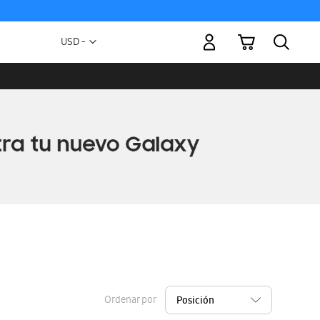
Mi carrito
Moneda
USD -
dólar
estadounidense
Ordenar por