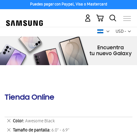
Puedes pagar con Paypal, Visa o Mastercard
Mi carrito
Mon
USD -
dólar
estadounid
Tienda Online
Eliminar
Color
Awesome Black
este
Eliminar
Tamaño de pantalla
6.0" - 6.9"
artículo
este