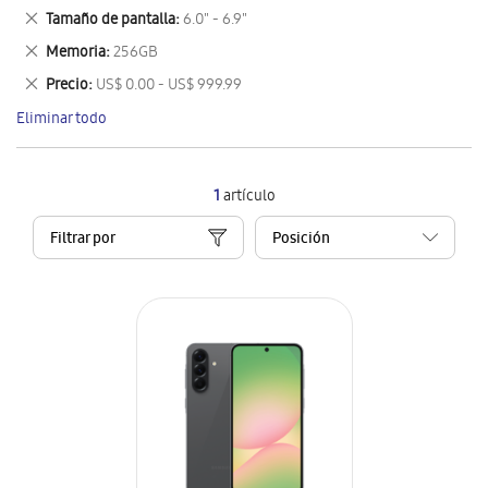
este
Eliminar
Tamaño de pantalla
6.0" - 6.9"
artículo
este
Eliminar
Memoria
256GB
artículo
este
Eliminar
Precio
US$ 0.00 - US$ 999.99
artículo
este
Eliminar todo
artículo
1
artículo
Filtrar por