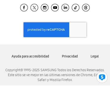
Samsung Ecuador
Samsung El Salvador
Samsung Guatemala
Samsung Honduras
Samsung Nicaragua
Samsung Panamá
Samsung República Dominicana
Samsung Venezuela
Ayuda para accesibilidad
Privacidad
Legal
Copyright© 1995-2025 SAMSUNG Todos los Derechos Reservados.
Este sitio se ve mejor en las últimas versiones de Chrome, Edge,
Safari y Mozilla Firefox.