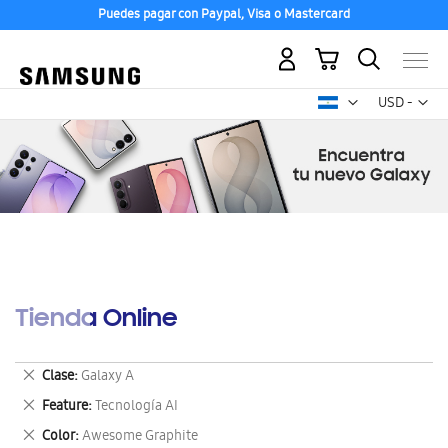
Puedes pagar con Paypal, Visa o Mastercard
Mi carrito
Mon
USD -
dólar
estadounid
Tienda Online
Eliminar
Clase
Galaxy A
este
Eliminar
Feature
Tecnología AI
artículo
este
Eliminar
Color
Awesome Graphite
artículo