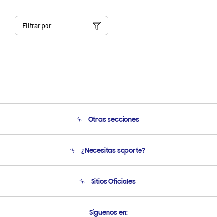
Filtrar por
Otras secciones
Conócenos
¿Necesitas soporte?
Soporte
Condiciones de Compra
Soporte telefónico
Sitios Oficiales
Soporte vía eMail
Preguntas Frecuentes
Samsung Costa Rica
Síguenos en: