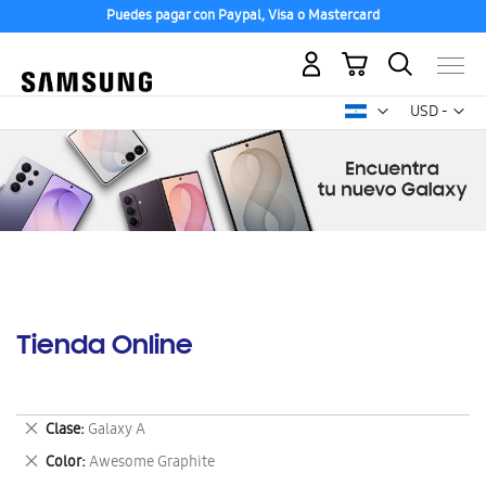
Puedes pagar con Paypal, Visa o Mastercard
Mi carrito
Mon
USD -
dólar
estadounid
Tienda Online
Eliminar
Clase
Galaxy A
este
Eliminar
Color
Awesome Graphite
artículo
este