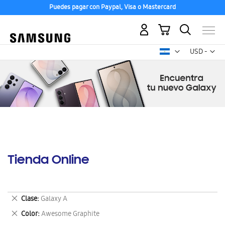
Puedes pagar con Paypal, Visa o Mastercard
Mi carrito
Mon
USD -
dólar
estadounid
Tienda Online
Eliminar
Clase
Galaxy A
este
Eliminar
Color
Awesome Graphite
artículo
este