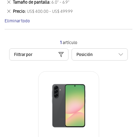
Eliminar
Tamaño de pantalla
6.0" - 6.9"
artículo
este
Eliminar
Precio
US$ 400.00 - US$ 499.99
artículo
este
Eliminar todo
artículo
1
artículo
Filtrar por