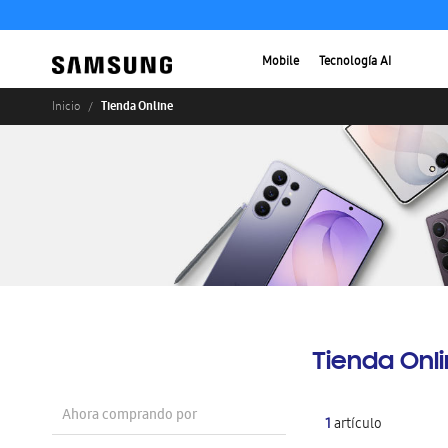
Mobile
Tecnología AI
Tienda Online
Inicio
Tienda Onl
Ahora comprando por
1
artículo