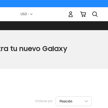
Mi carrito
Moneda
USD -
dólar
estadounidense
Ordenar por