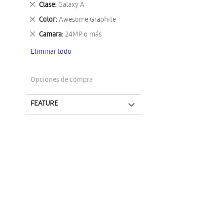
Eliminar
Clase
Galaxy A
este
Eliminar
Color
Awesome Graphite
artículo
este
Eliminar
Camara
24MP o más
artículo
este
Eliminar todo
artículo
Opciones de compra
FEATURE