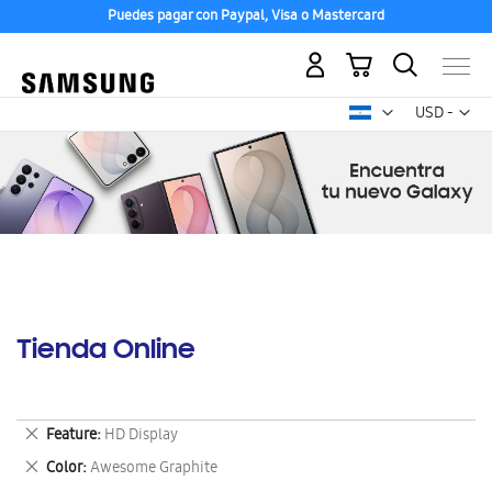
Puedes pagar con Paypal, Visa o Mastercard
Mi carrito
Mon
USD -
dólar
estadounid
Tienda Online
Eliminar
Feature
HD Display
este
Eliminar
Color
Awesome Graphite
artículo
este