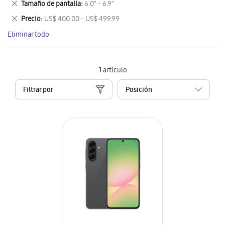
Eliminar
Tamaño de pantalla
6.0" - 6.9"
artículo
este
Eliminar
Precio
US$ 400.00 - US$ 499.99
artículo
este
Eliminar todo
artículo
1
artículo
Filtrar por