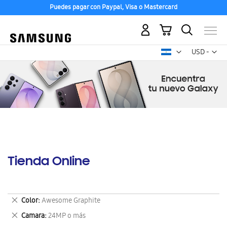
Puedes pagar con Paypal, Visa o Mastercard
Mi carrito
Mon
USD -
dólar
estadounid
Tienda Online
Eliminar
Color
Awesome Graphite
este
Eliminar
Camara
24MP o más
artículo
este