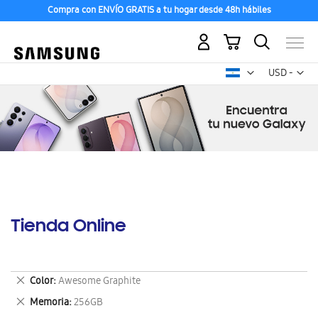
Compra con ENVÍO GRATIS a tu hogar desde 48h hábiles
Mi carrito
Mon
USD -
dólar
estadounid
Tienda Online
Eliminar
Color
Awesome Graphite
este
Eliminar
Memoria
256GB
artículo
este