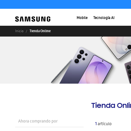
Mobile
Tecnología AI
Tienda Online
Inicio
Tienda Onl
Ahora comprando por
1
artículo