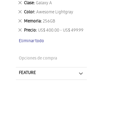
Eliminar
Clase
Galaxy A
este
Eliminar
Color
Awesome Lightgray
artículo
este
Eliminar
Memoria
256GB
artículo
este
Eliminar
Precio
US$ 400.00 - US$ 499.99
artículo
este
Eliminar todo
artículo
Opciones de compra
FEATURE