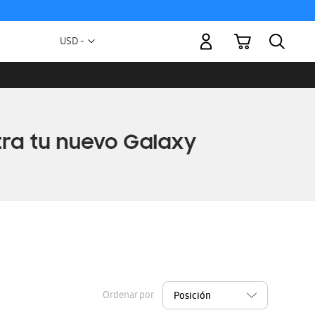
Mi carrito
Moneda
USD -
dólar
estadounidense
Ordenar por