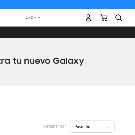
Mi carrito
Moneda
USD -
dólar
estadounidense
Ordenar por