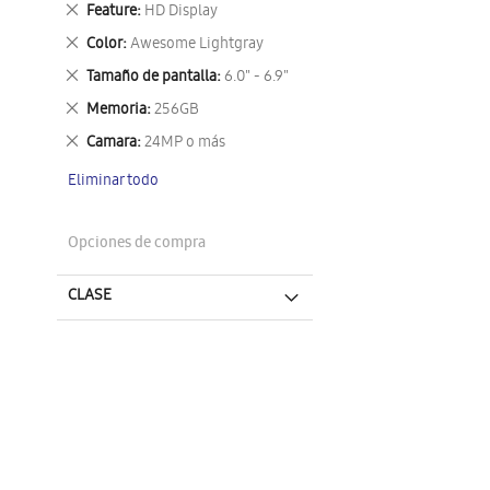
Eliminar
Feature
HD Display
este
Eliminar
Color
Awesome Lightgray
artículo
este
Eliminar
Tamaño de pantalla
6.0" - 6.9"
artículo
este
Eliminar
Memoria
256GB
artículo
este
Eliminar
Camara
24MP o más
artículo
este
Eliminar todo
artículo
Opciones de compra
CLASE