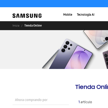
Mobile
Tecnología AI
Tienda Online
Inicio
Tienda Onl
Ahora comprando por
1
artículo