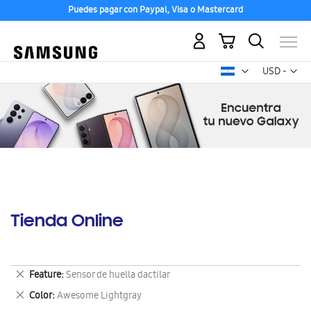
Puedes pagar con Paypal, Visa o Mastercard
Mi carrito
Mon
USD -
dólar
estadounid
Tienda Online
Eliminar
Feature
Sensor de huella dactilar
este
Eliminar
Color
Awesome Lightgray
artículo
este