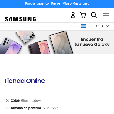
Puedes pagar con Paypal, Visa o Mastercard
Mi carrito
Mon
USD -
dólar
estadounid
Tienda Online
Eliminar
Color
Blue shadow
este
Eliminar
Tamaño de pantalla
6.0" - 6.9"
artículo
este