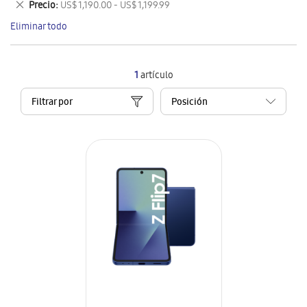
Eliminar
Precio
US$ 1,190.00 - US$ 1,199.99
artículo
este
Eliminar todo
artículo
1
artículo
Filtrar por