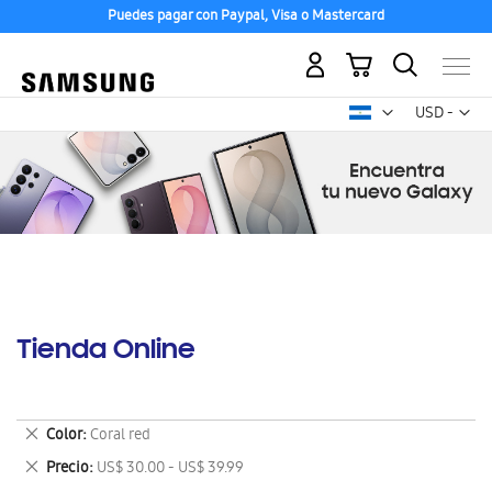
Puedes pagar con Paypal, Visa o Mastercard
Mi carrito
Mon
USD -
dólar
estadounid
Tienda Online
Eliminar
Color
Coral red
este
Eliminar
Precio
US$ 30.00 - US$ 39.99
artículo
este