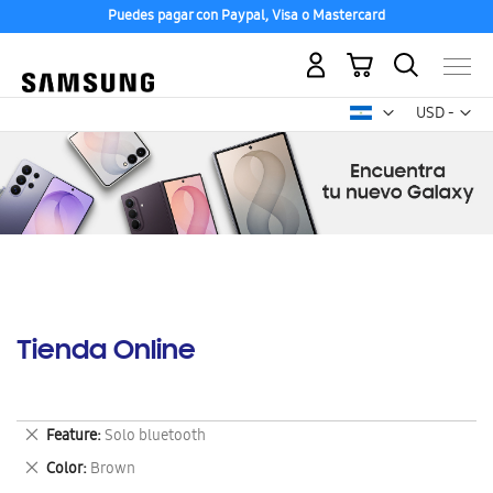
Puedes pagar con Paypal, Visa o Mastercard
Mi carrito
Mon
USD -
dólar
estadounid
Tienda Online
Eliminar
Feature
Solo bluetooth
este
Eliminar
Color
Brown
artículo
este