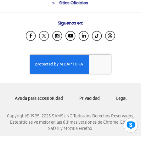
Sitios Oficiales
Soporte vía eMail
Preguntas Frecuentes
Samsung Costa Rica
Síguenos en:
Samsung Ecuador
Samsung El Salvador
Samsung Guatemala
Samsung Honduras
Samsung Nicaragua
Samsung Panamá
Samsung República Dominicana
Samsung Venezuela
Ayuda para accesibilidad
Privacidad
Legal
Copyright© 1995-2025 SAMSUNG Todos los Derechos Reservados.
Este sitio se ve mejor en las últimas versiones de Chrome, Edge,
Safari y Mozilla Firefox.