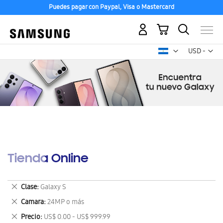
Puedes pagar con Paypal, Visa o Mastercard
Mi carrito
Mon
USD -
dólar
estadounid
Tienda Online
Eliminar
Clase
Galaxy S
este
Eliminar
Camara
24MP o más
artículo
este
Eliminar
Precio
US$ 0.00 - US$ 999.99
artículo