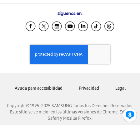
Preguntas Frecuentes
Samsung Costa Rica
Síguenos en:
Samsung Ecuador
Samsung El Salvador
Samsung Guatemala
Samsung Honduras
Samsung Nicaragua
Samsung Panamá
Samsung República Dominicana
Samsung Venezuela
Ayuda para accesibilidad
Privacidad
Legal
Copyright© 1995-2025 SAMSUNG Todos los Derechos Reservados.
Este sitio se ve mejor en las últimas versiones de Chrome, Edge,
Safari y Mozilla Firefox.