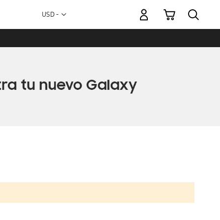
Mi carrito
Moneda
USD -
dólar
estadounidense