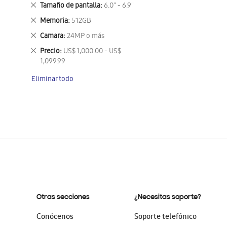
este
Eliminar
Tamaño de pantalla
6.0" - 6.9"
artículo
este
Eliminar
Memoria
512GB
artículo
este
Eliminar
Camara
24MP o más
artículo
este
Eliminar
Precio
US$ 1,000.00 - US$
artículo
este
1,099.99
artículo
Eliminar todo
Otras secciones
¿Necesitas soporte?
Conócenos
Soporte telefónico