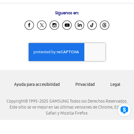
Preguntas Frecuentes
Samsung Costa Rica
Síguenos en:
Samsung Ecuador
Samsung El Salvador
Samsung Guatemala
Samsung Honduras
Samsung Nicaragua
Samsung Panamá
Samsung República Dominicana
Samsung Venezuela
Ayuda para accesibilidad
Privacidad
Legal
Copyright© 1995-2025 SAMSUNG Todos los Derechos Reservados.
Este sitio se ve mejor en las últimas versiones de Chrome, Edge,
Safari y Mozilla Firefox.