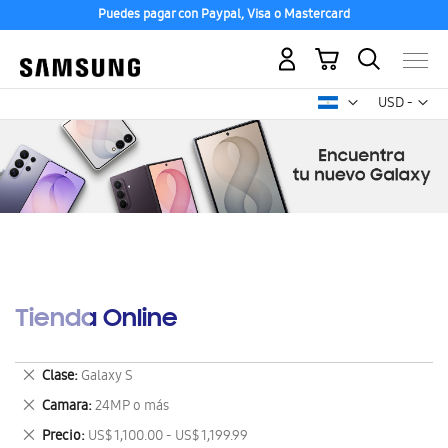
Puedes pagar con Paypal, Visa o Mastercard
Mi carrito
Mon
USD -
dólar
estadounid
Tienda Online
Eliminar
Clase
Galaxy S
este
Eliminar
Camara
24MP o más
artículo
este
Eliminar
Precio
US$ 1,100.00 - US$ 1,199.99
artículo