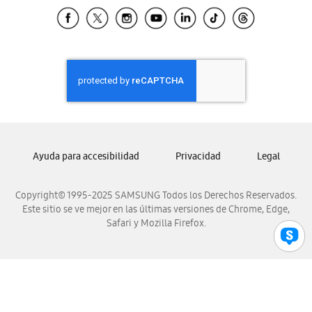
Samsung El Salvador
Samsung Guatemala
Samsung Honduras
Samsung Nicaragua
Samsung Panamá
Samsung República Dominicana
Samsung Venezuela
Ayuda para accesibilidad
Privacidad
Legal
Copyright© 1995-2025 SAMSUNG Todos los Derechos Reservados.
Este sitio se ve mejor en las últimas versiones de Chrome, Edge,
Safari y Mozilla Firefox.