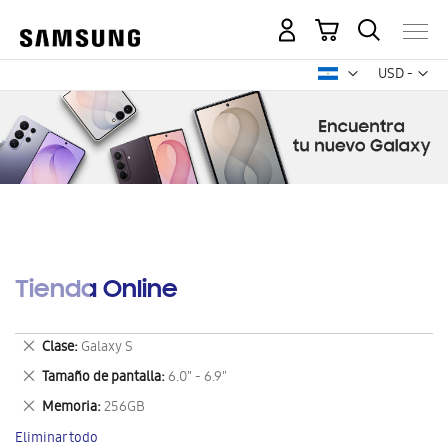
Mi carrito
Mon
USD -
dólar
estadounid
Tienda Online
Eliminar
Clase
Galaxy S
este
Eliminar
Tamaño de pantalla
6.0" - 6.9"
artículo
este
Eliminar
Memoria
256GB
artículo
este
Eliminar todo
artículo