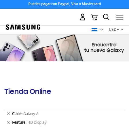
Puedes pagar con Paypal, Visa o Mastercard
Mi carrito
Mon
USD -
dólar
estadounid
Tienda Online
Eliminar
Clase
Galaxy A
este
Eliminar
Feature
HD Display
artículo
este