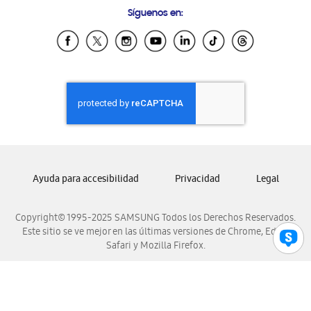
Samsung Costa Rica
Síguenos en:
Samsung Ecuador
Samsung El Salvador
Samsung Guatemala
Samsung Honduras
Samsung Nicaragua
Samsung Panamá
Samsung República Dominicana
Samsung Venezuela
Ayuda para accesibilidad
Privacidad
Legal
Copyright© 1995-2025 SAMSUNG Todos los Derechos Reservados.
Este sitio se ve mejor en las últimas versiones de Chrome, Edge,
Safari y Mozilla Firefox.