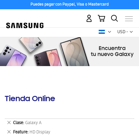
Puedes pagar con Paypal, Visa o Mastercard
Mi carrito
Mon
USD -
dólar
estadounid
Tienda Online
Eliminar
Clase
Galaxy A
este
Eliminar
Feature
HD Display
artículo
este