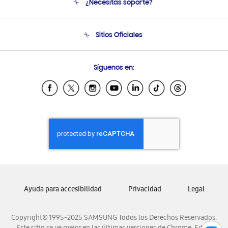
¿Necesitas soporte?
Soporte
Condiciones de Compra
Soporte telefónico
Sitios Oficiales
Soporte vía eMail
Preguntas Frecuentes
Samsung Costa Rica
Síguenos en:
Samsung Ecuador
Samsung El Salvador
Samsung Guatemala
Samsung Honduras
Samsung Nicaragua
Samsung Panamá
Samsung República Dominicana
Samsung Venezuela
Ayuda para accesibilidad
Privacidad
Legal
Copyright© 1995-2025 SAMSUNG Todos los Derechos Reservados.