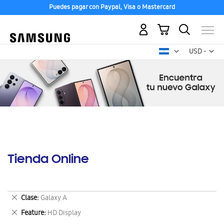
Puedes pagar con Paypal, Visa o Mastercard
Mi carrito
Mon
USD -
dólar
estadounid
Tienda Online
Eliminar
Clase
Galaxy A
este
Eliminar
Feature
HD Display
artículo
este