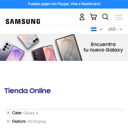
Puedes pagar con Paypal, Visa o Mastercard
Mi carrito
Mon
USD -
dólar
estadounid
Tienda Online
Eliminar
Clase
Galaxy A
este
Eliminar
Feature
HD Display
artículo
este