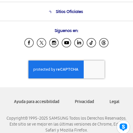
Condiciones de Compra
Soporte telefónico
Sitios Oficiales
Soporte vía eMail
Preguntas Frecuentes
Samsung Costa Rica
Síguenos en:
Samsung Ecuador
Samsung El Salvador
Samsung Guatemala
Samsung Honduras
Samsung Nicaragua
Samsung Panamá
Samsung República Dominicana
Samsung Venezuela
Ayuda para accesibilidad
Privacidad
Legal
Copyright© 1995-2025 SAMSUNG Todos los Derechos Reservados.
Este sitio se ve mejor en las últimas versiones de Chrome, Edge,
Safari y Mozilla Firefox.