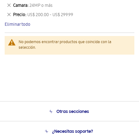
este
Eliminar
Camara
24MP o más
artículo
este
Eliminar
Precio
US$ 200.00 - US$ 299.99
artículo
este
Eliminar todo
artículo
No podemos encontrar productos que coincida con la
selección.
Otras secciones
Conócenos
¿Necesitas soporte?
Soporte