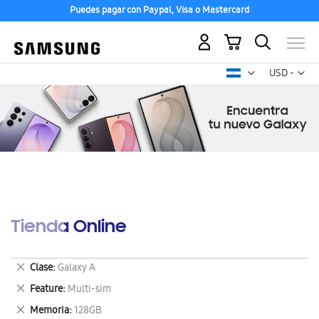
Puedes pagar con Paypal, Visa o Mastercard
Mi carrito
Mon
USD -
dólar
estadounid
Tienda Online
Eliminar
Clase
Galaxy A
este
Eliminar
Feature
Multi-sim
artículo
este
Eliminar
Memoria
128GB
artículo