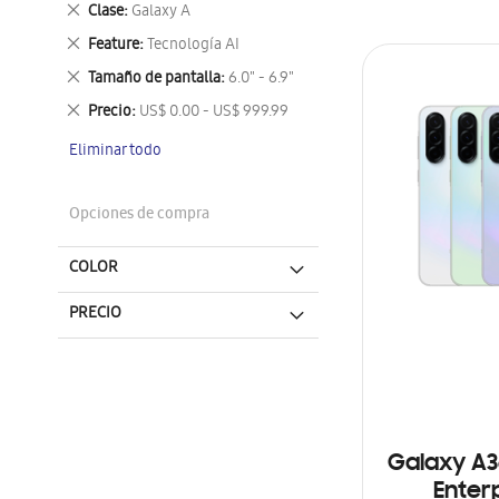
Eliminar
Clase
Galaxy A
este
Eliminar
Feature
Tecnología AI
artículo
este
Eliminar
Tamaño de pantalla
6.0" - 6.9"
artículo
este
Eliminar
Precio
US$ 0.00 - US$ 999.99
artículo
este
Eliminar todo
artículo
Opciones de compra
COLOR
PRECIO
Galaxy A3
Enterp