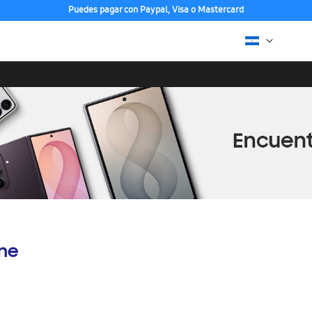
Puedes pagar con Paypal, Visa o Mastercard
Compra con ENVÍO GRATIS a tu hogar desde 48h hábiles
ine