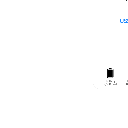
US
AÑADIR AL C