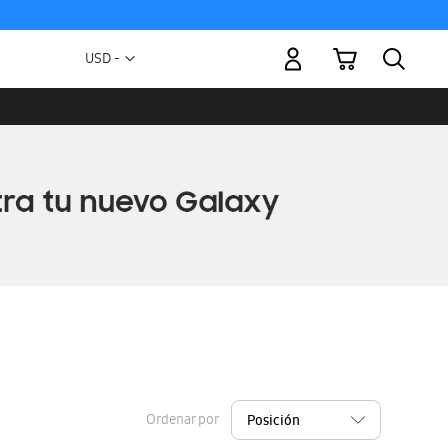
Mi carrito
Moneda
USD -
dólar
estadounidense
Ordenar por