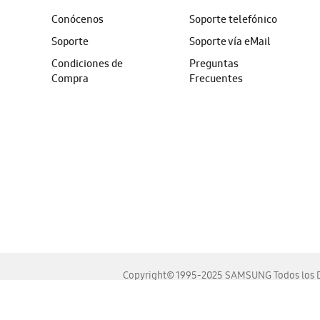
Conócenos
Soporte telefónico
Soporte
Soporte vía eMail
Condiciones de
Preguntas
Compra
Frecuentes
Copyright© 1995-2025 SAMSUNG Todos los D
Este sitio se ve mejor en las últimas versiones de Chrome