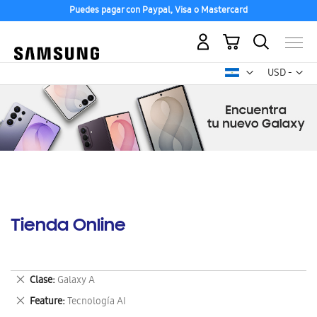
Puedes pagar con Paypal, Visa o Mastercard
Mi carrito
Mon
USD -
dólar
estadounid
Tienda Online
Eliminar
Clase
Galaxy A
este
Eliminar
Feature
Tecnología AI
artículo
este