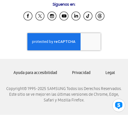
Síguenos en:
Samsung Ecuador
Samsung El Salvador
Samsung Guatemala
Samsung Honduras
Samsung Nicaragua
Samsung Panamá
Samsung República Dominicana
Samsung Venezuela
Ayuda para accesibilidad
Privacidad
Legal
Copyright© 1995-2025 SAMSUNG Todos los Derechos Reservados.
Este sitio se ve mejor en las últimas versiones de Chrome, Edge,
Safari y Mozilla Firefox.