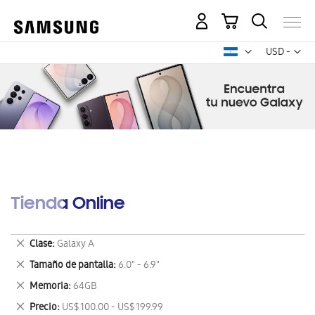
Mi carrito
Mon
USD -
dólar
estadounid
Tienda Online
Eliminar
Clase
Galaxy A
este
Eliminar
Tamaño de pantalla
6.0" - 6.9"
artículo
este
Eliminar
Memoria
64GB
artículo
este
Eliminar
Precio
US$ 100.00 - US$ 199.99
artículo