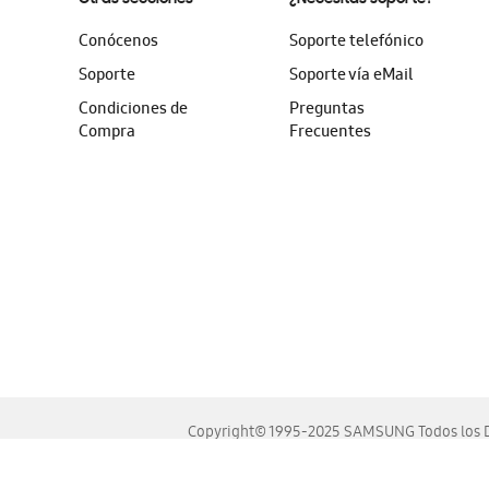
Conócenos
Soporte telefónico
Soporte
Soporte vía eMail
Condiciones de
Preguntas
Compra
Frecuentes
Copyright© 1995-2025 SAMSUNG Todos los D
Este sitio se ve mejor en las últimas versiones de Chrome