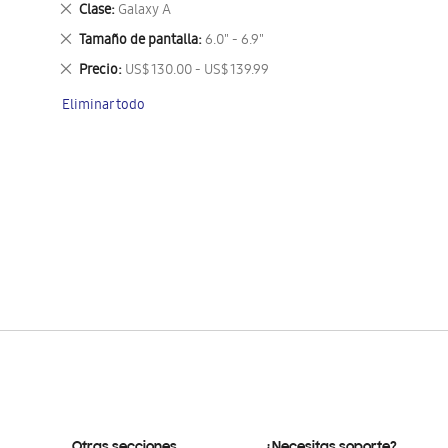
Eliminar
Clase
Galaxy A
este
Eliminar
Tamaño de pantalla
6.0" - 6.9"
artículo
este
Eliminar
Precio
US$ 130.00 - US$ 139.99
artículo
este
Eliminar todo
artículo
Otras secciones
¿Necesitas soporte?