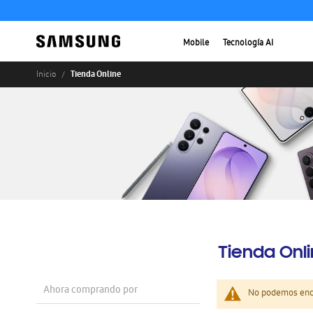
Mobile
Tecnología AI
Tienda Online
Inicio
Tienda Onl
Ahora comprando por
No podemos enco