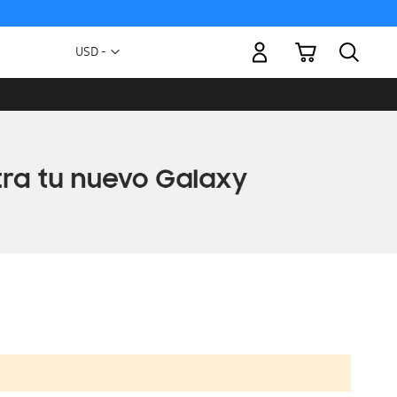
Mi carrito
Moneda
USD -
dólar
estadounidense