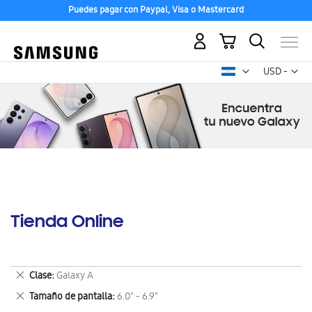
Puedes pagar con Paypal, Visa o Mastercard
Mi carrito
Mon
USD -
dólar
estadounid
Tienda Online
Eliminar
Clase
Galaxy A
este
Eliminar
Tamaño de pantalla
6.0" - 6.9"
artículo
este