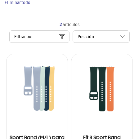
Eliminar todo
artículo
2
artículos
Filtrar por
Sport Band (M/L) para
Fit 3 Sport Band