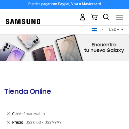
Puedes pagar con Paypal, Visa o Mastercard
Mi carrito
Mon
USD -
dólar
estadounid
Tienda Online
Eliminar
Clase
Smartwatch
este
Eliminar
Precio
US$ 0.00 - US$ 99.99
artículo
este