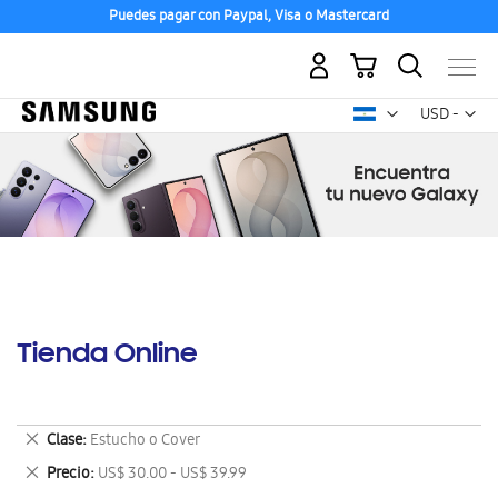
Puedes pagar con Paypal, Visa o Mastercard
Mi carrito
Mon
USD -
dólar
estadounid
Tienda Online
Eliminar
Clase
Estucho o Cover
este
Eliminar
Precio
US$ 30.00 - US$ 39.99
artículo
este