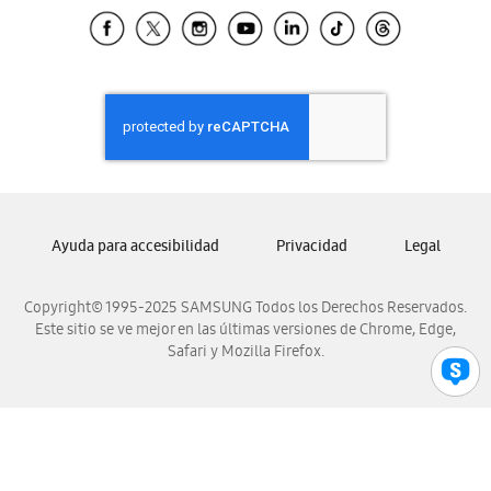
Samsung El Salvador
Samsung Guatemala
Samsung Honduras
Samsung Nicaragua
Samsung Panamá
Samsung República Dominicana
Samsung Venezuela
Ayuda para accesibilidad
Privacidad
Legal
Copyright© 1995-2025 SAMSUNG Todos los Derechos Reservados.
Este sitio se ve mejor en las últimas versiones de Chrome, Edge,
Safari y Mozilla Firefox.