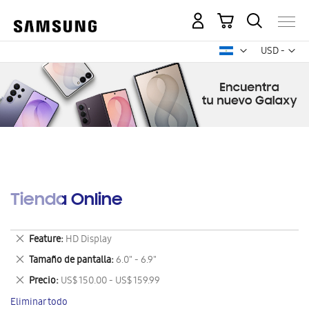
Mi carrito
Mon
USD -
dólar
estadounid
Tienda Online
Eliminar
Feature
HD Display
este
Eliminar
Tamaño de pantalla
6.0" - 6.9"
artículo
este
Eliminar
Precio
US$ 150.00 - US$ 159.99
artículo
este
Eliminar todo
artículo