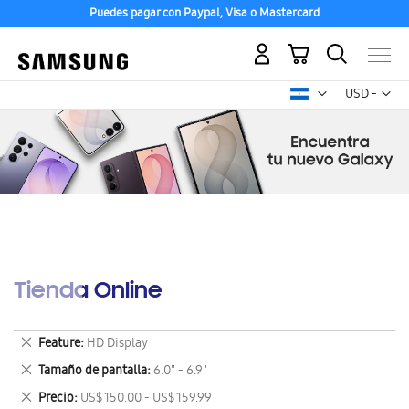
Puedes pagar con Paypal, Visa o Mastercard
Mi carrito
Mon
USD -
dólar
estadounid
Tienda Online
Eliminar
Feature
HD Display
este
Eliminar
Tamaño de pantalla
6.0" - 6.9"
artículo
este
Eliminar
Precio
US$ 150.00 - US$ 159.99
artículo