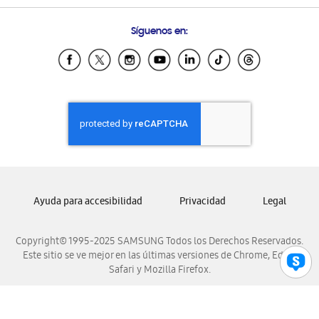
Preguntas Frecuentes
Samsung Costa Rica
Síguenos en:
Samsung Ecuador
Samsung El Salvador
Samsung Guatemala
Samsung Honduras
Samsung Nicaragua
Samsung Panamá
Samsung República Dominicana
Samsung Venezuela
Ayuda para accesibilidad
Privacidad
Legal
Copyright© 1995-2025 SAMSUNG Todos los Derechos Reservados.
Este sitio se ve mejor en las últimas versiones de Chrome, Edge,
Safari y Mozilla Firefox.