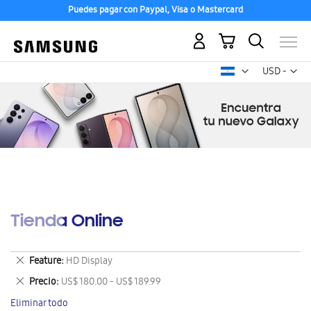
Puedes pagar con Paypal, Visa o Mastercard
Mi carrito
Mon
USD -
dólar
estadounid
Tienda Online
Eliminar
Feature
HD Display
este
Eliminar
Precio
US$ 180.00 - US$ 189.99
artículo
este
Eliminar todo
artículo