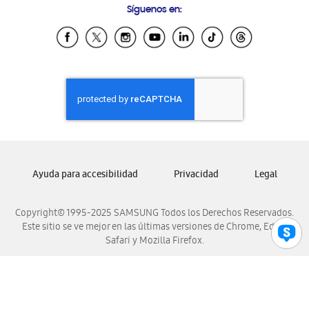
Síguenos en:
Samsung Ecuador
Samsung El Salvador
Samsung Guatemala
Samsung Honduras
Samsung Nicaragua
Samsung Panamá
Samsung República Dominicana
Samsung Venezuela
Ayuda para accesibilidad
Privacidad
Legal
Copyright© 1995-2025 SAMSUNG Todos los Derechos Reservados.
Este sitio se ve mejor en las últimas versiones de Chrome, Edge,
Safari y Mozilla Firefox.