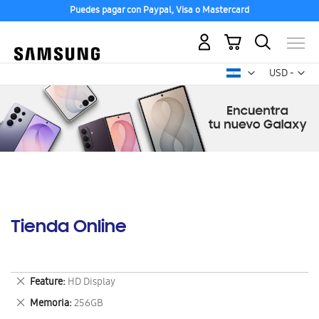
Puedes pagar con Paypal, Visa o Mastercard
Mi carrito
Mon
USD -
dólar
estadounid
Tienda Online
Eliminar
Feature
HD Display
este
Eliminar
Memoria
256GB
artículo
este