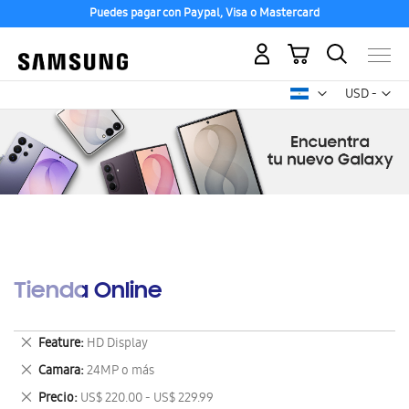
Puedes pagar con Paypal, Visa o Mastercard
Mi carrito
Mon
USD -
dólar
estadounid
Tienda Online
Eliminar
Feature
HD Display
este
Eliminar
Camara
24MP o más
artículo
este
Eliminar
Precio
US$ 220.00 - US$ 229.99
artículo