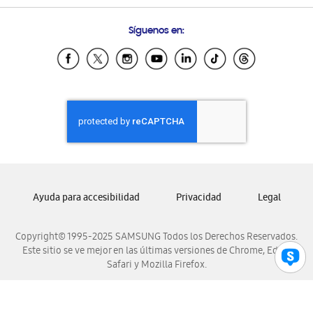
Preguntas Frecuentes
Samsung Costa Rica
Síguenos en:
Samsung Ecuador
Samsung El Salvador
Samsung Guatemala
Samsung Honduras
Samsung Nicaragua
Samsung Panamá
Samsung República Dominicana
Samsung Venezuela
Ayuda para accesibilidad
Privacidad
Legal
Copyright© 1995-2025 SAMSUNG Todos los Derechos Reservados.
Este sitio se ve mejor en las últimas versiones de Chrome, Edge,
Safari y Mozilla Firefox.