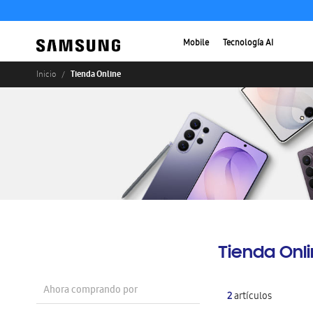
Mobile
Tecnología AI
Tienda Online
Inicio
Tienda Onl
Ahora comprando por
2
artículos