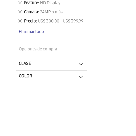
Eliminar
Feature
HD Display
este
Eliminar
Camara
24MP o más
artículo
este
Eliminar
Precio
US$ 300.00 - US$ 399.99
artículo
este
Eliminar todo
artículo
Opciones de compra
CLASE
COLOR