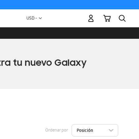
Mi carrito
Moneda
USD -
dólar
estadounidense
Ordenar por