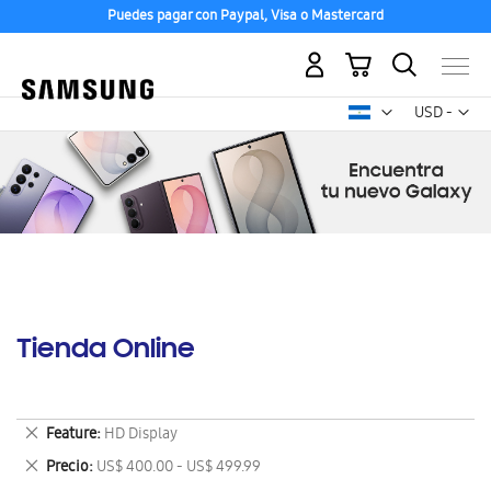
Puedes pagar con Paypal, Visa o Mastercard
Mi carrito
Mon
USD -
dólar
estadounid
Tienda Online
Eliminar
Feature
HD Display
este
Eliminar
Precio
US$ 400.00 - US$ 499.99
artículo
este