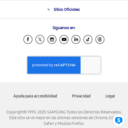
Condiciones de Compra
Soporte telefónico
Sitios Oficiales
Soporte vía eMail
Preguntas Frecuentes
Samsung Costa Rica
Síguenos en:
Samsung Ecuador
Samsung El Salvador
Samsung Guatemala
Samsung Honduras
Samsung Nicaragua
Samsung Panamá
Samsung República Dominicana
Samsung Venezuela
Ayuda para accesibilidad
Privacidad
Legal
Copyright© 1995-2025 SAMSUNG Todos los Derechos Reservados.
Este sitio se ve mejor en las últimas versiones de Chrome, Edge,
Safari y Mozilla Firefox.