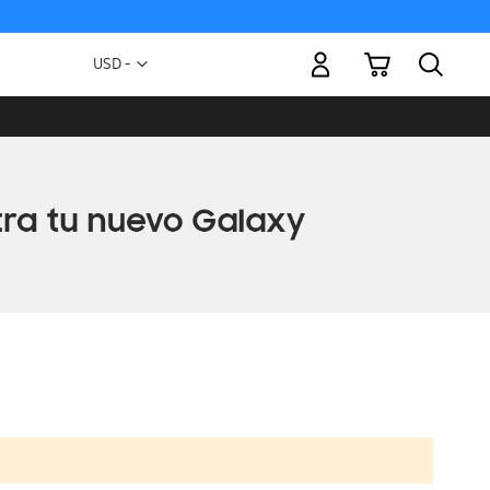
Mi carrito
Moneda
USD -
dólar
estadounidense