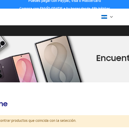
Compra con ENVÍO GRATIS a tu hogar desde 48h hábiles
ine
ntrar productos que coincida con la selección.