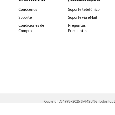
Conócenos
Soporte telefónico
Soporte
Soporte vía eMail
Condiciones de
Preguntas
Compra
Frecuentes
Copyright© 1995-2025 SAMSUNG Todos los D
Este sitio se ve mejor en las últimas versiones de Chrome