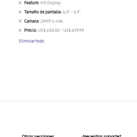
Eliminar
Feature
HD Display
este
Eliminar
Tamaño de pantalla
6.0" - 6.9"
artículo
este
Eliminar
Camara
24MP o más
artículo
este
Eliminar
Precio
US$ 630.00 - US$ 639.99
artículo
este
Eliminar todo
artículo
Otras secciones
¿Necesitas soporte?