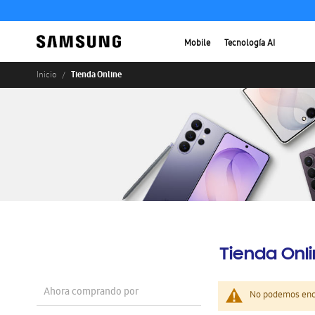
Mobile
Tecnología AI
Tienda Online
Inicio
Tienda Onl
Ahora comprando por
No podemos enco