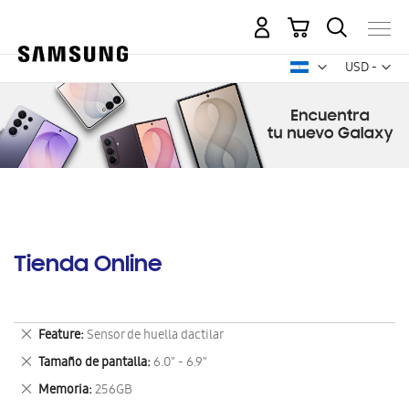
Mi carrito
Mon
USD -
dólar
estadounid
Tienda Online
Eliminar
Feature
Sensor de huella dactilar
este
Eliminar
Tamaño de pantalla
6.0" - 6.9"
artículo
este
Eliminar
Memoria
256GB
artículo
este