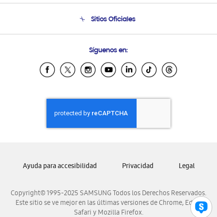
Condiciones de Compra
Soporte telefónico
Sitios Oficiales
Soporte vía eMail
Preguntas Frecuentes
Samsung Costa Rica
Síguenos en:
Samsung Ecuador
Samsung El Salvador
Samsung Guatemala
Samsung Honduras
Samsung Nicaragua
Samsung Panamá
Samsung República Dominicana
Samsung Venezuela
Ayuda para accesibilidad
Privacidad
Legal
Copyright© 1995-2025 SAMSUNG Todos los Derechos Reservados.
Este sitio se ve mejor en las últimas versiones de Chrome, Edge,
Safari y Mozilla Firefox.