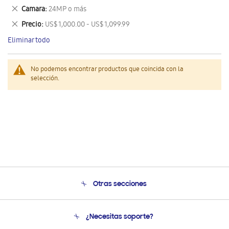
este
Eliminar
Camara
24MP o más
artículo
este
Eliminar
Precio
US$ 1,000.00 - US$ 1,099.99
artículo
este
Eliminar todo
artículo
No podemos encontrar productos que coincida con la
selección.
Otras secciones
Conócenos
¿Necesitas soporte?
Soporte