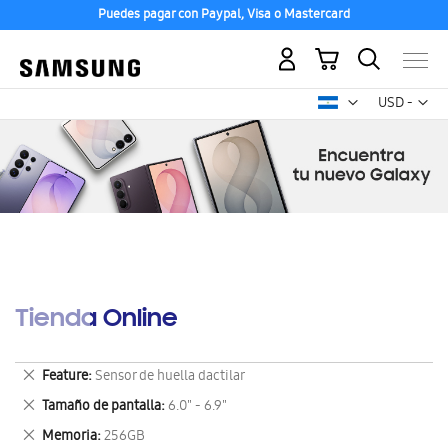
Puedes pagar con Paypal, Visa o Mastercard
Mi carrito
Mon
USD -
dólar
estadounid
Tienda Online
Eliminar
Feature
Sensor de huella dactilar
este
Eliminar
Tamaño de pantalla
6.0" - 6.9"
artículo
este
Eliminar
Memoria
256GB
artículo