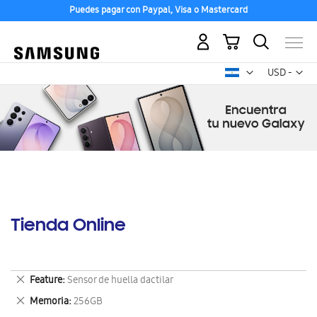
Puedes pagar con Paypal, Visa o Mastercard
Mi carrito
Mon
USD -
dólar
estadounid
Tienda Online
Eliminar
Feature
Sensor de huella dactilar
este
Eliminar
Memoria
256GB
artículo
este