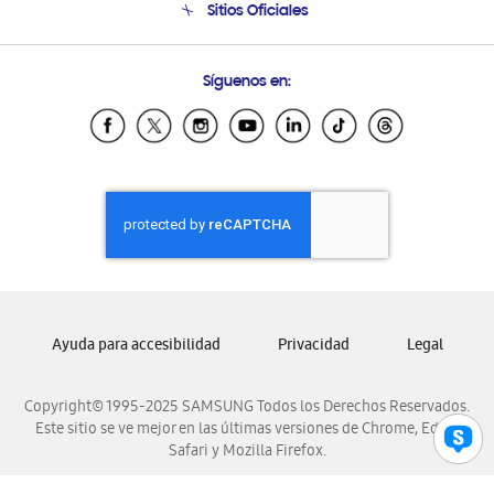
Sitios Oficiales
Soporte vía eMail
Preguntas Frecuentes
Samsung Costa Rica
Síguenos en:
Samsung Ecuador
Samsung El Salvador
Samsung Guatemala
Samsung Honduras
Samsung Nicaragua
Samsung Panamá
Samsung República Dominicana
Samsung Venezuela
Ayuda para accesibilidad
Privacidad
Legal
Copyright© 1995-2025 SAMSUNG Todos los Derechos Reservados.
Este sitio se ve mejor en las últimas versiones de Chrome, Edge,
Safari y Mozilla Firefox.