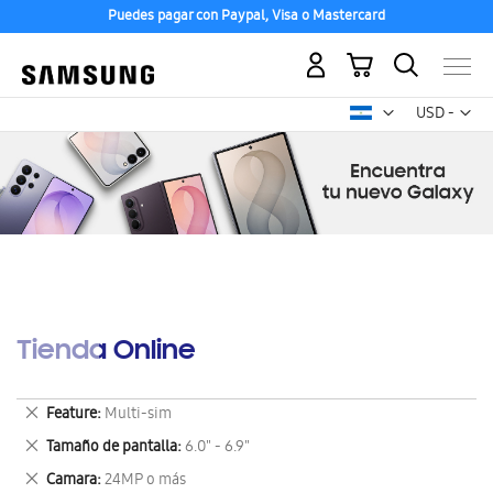
Puedes pagar con Paypal, Visa o Mastercard
Mi carrito
Mon
USD -
dólar
estadounid
Tienda Online
Eliminar
Feature
Multi-sim
este
Eliminar
Tamaño de pantalla
6.0" - 6.9"
artículo
este
Eliminar
Camara
24MP o más
artículo